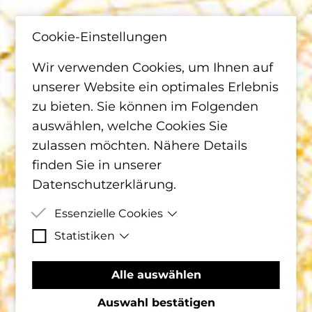
Cookie-Einstellungen
Wir verwenden Cookies, um Ihnen auf
unserer Website ein optimales Erlebnis
zu bieten. Sie können im Folgenden
auswählen, welche Cookies Sie
zulassen möchten. Nähere Details
finden Sie in unserer
Datenschutzerklärung
.
Essenzielle Cookies
Statistiken
Essenzielle Cookies sind Cookies,
welche für die ordnungsgemäße
Matomo Statistik-Cookies helfen
Alle auswählen
Funktion der Website benötigt
uns zu verstehen, wie Besucher mit
werden.
der Webseite interagiert, indem
Auswahl bestätigen