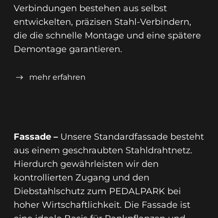
Verbindungen bestehen aus selbst
entwickelten, präzisen Stahl-Verbindern,
die die schnelle Montage und eine spätere
Demontage garantieren.
Decken und Böden –
Die
mehr erfahren
Deckenkonstruktion besteht in der
Standard-Konfiguration aus CLT-Platten,
die mit einem sortenreinem Gussasphalt
belegt werden. Auch wenn Asphalt in der
Fassade –
Unsere Standardfassade besteht
CO₂-Bilanz auf den ersten Blick nicht die
aus einem geschraubten Stahldrahtnetz.
erste Wahl ist, für die Langlebigkeit des
Hierdurch gewährleisten wir den
PEDALPARK in Wind, Wetter und Streusalz
kontrollierten Zugang und den
jedoch die Beste.
Diebstahlschutz zum PEDALPARK bei
hoher Wirtschaftlichkeit. Die Fassade ist
Lieferung und Montage –
Erfolgt durch