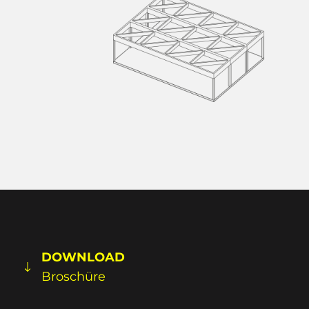
wir sichergehen, dass in 10, 50 oder 100
Jahren die Konstruktion wiederverwendet
werden kann. Und noch viel wichtiger: Wir
sind konstruktiv, flexibel und offen. Auf
Ihrem Bauhof liegen noch übrig gebliebene
Fahrradständer? Vielleicht eine Drehtür
oder ein paar Holzstützen? Immer her
damit! Wir werden alles versuchen, sie in
Ihrem PEDALPARK einzusetzen.
DOWNLOAD
Broschüre