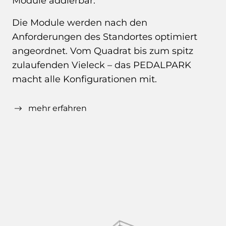
Module addierbar.
Die Module werden nach den
Anforderungen des Standortes optimiert
angeordnet. Vom Quadrat bis zum spitz
zulaufenden Vieleck – das PEDALPARK
macht alle Konfigurationen mit.
mehr erfahren
Was macht das PEDALPARK besonders?
PEDALPARK ist 100 % zirkulär
Die gesamte Konstruktion ist Holz und
Stahl – gesteckt und geschraubt. Wo es
möglich ist, besteht die Konstruktion aus
Standardhölzern und -maßen. So können