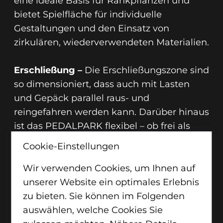
eine ideale Basis für Rankpflanzen und
unsere regionalen PEDALPARK-
bietet Spielfläche für individuelle
Partnerunternehmen nach unserem
Gestaltungen und den Einsatz von
Baukastensystem innerhalb weniger Tage.
zirkulären, wiederverwendeten Materialien.
Kosten –
Wir bieten PEDALPARK zum
Festpreis, dabei sind individuelle
Erschließung –
Die Erschließungszone sind
Ausstattungen zu beachten. Wir erstellen
so dimensioniert, dass auch mit Lasten
daher gerne ein individuelles Angebot
und Gepäck parallel raus- und
nach initialem, persönlichem Gespräch.
reingefahren werden kann. Darüber hinaus
ist das PEDALPARK flexibel – ob frei als
öffentlicher Raum für alle Nutzer
Cookie-Einstellungen
zugänglich oder zur Integration in
bestehende Buchungs- und
Wir verwenden Cookies, um Ihnen auf
Zahlungssysteme.
unserer Website ein optimales Erlebnis
zu bieten. Sie können im Folgenden
Genehmigung –
Das PEDALPARK richtet
auswählen, welche Cookies Sie
mehr erfahren
sich vorrangig an Projekte, die über 100