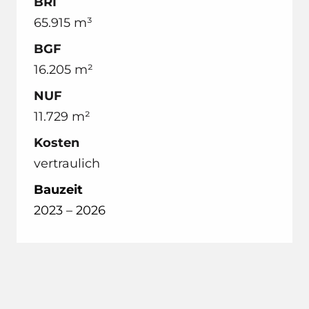
BRI
Großprojekten und professionellem
65.915 m³
Projektmanagement tragen wir zum
rechtzeitigen Entdecken von potenziellen
BGF
Problemen bei.
16.205 m²
NUF
11.729 m²
Kosten
vertraulich
Bauzeit
2023 – 2026