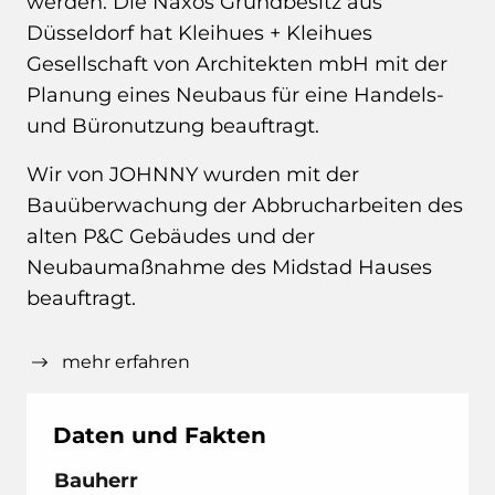
werden. Die Naxos Grundbesitz aus
Düsseldorf hat Kleihues + Kleihues
Gesellschaft von Architekten mbH mit der
Planung eines Neubaus für eine Handels-
und Büronutzung beauftragt.
Wir von JOHNNY wurden mit der
Bauüberwachung der Abbrucharbeiten des
alten P&C Gebäudes und der
Neubaumaßnahme des Midstad Hauses
beauftragt.
Die Aufgabe
mehr erfahren
Die Bauüberwachung und
Qualitätskontrolle erfolgt bei allen
Daten und Fakten
Gewerken sowie verstärkt in Vorbereitung
Bauherr
der Abnahmen und Fertigstellung der