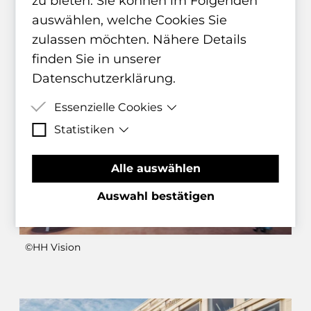
zu bieten. Sie können im Folgenden
auswählen, welche Cookies Sie
zulassen möchten. Nähere Details
finden Sie in unserer
©HH Vision
Datenschutzerklärung
.
Essenzielle Cookies
Statistiken
Essenzielle Cookies sind Cookies,
welche für die ordnungsgemäße
Matomo Statistik-Cookies helfen
Alle auswählen
Funktion der Website benötigt
uns zu verstehen, wie Besucher mit
werden.
der Webseite interagiert, indem
Auswahl bestätigen
Informationen anonym gesammelt
und gemeldet werden.
©HH Vision