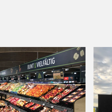
l aus Licht,
chland
nnende
esamte
lage
r Filiale
ulplanung
h nach
Frischwaren
 wird. Die
uten neu
rde an die
Filiale zu