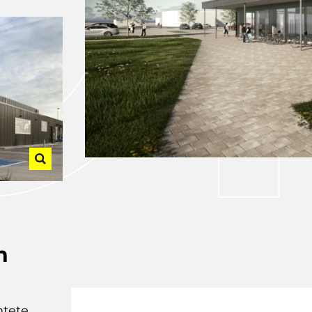
n
htete