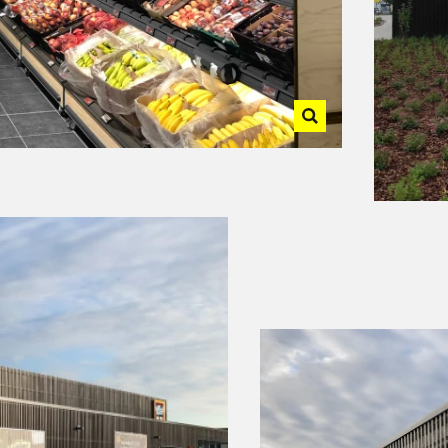
u machen.
sse, BUS-
ektroautos