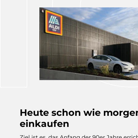
Heute schon wie morge
einkaufen
Ziel ist es, das Anfang der 90er Jahre erric