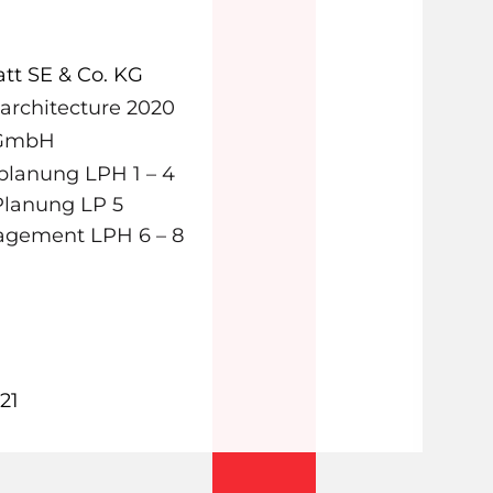
att SE & Co. KG
rchitecture 2020
 GmbH
planung LPH 1 – 4
Planung LP 5
gement LPH 6 – 8
m
21