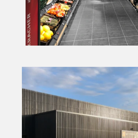
Fuß und per Fahrrad schnell erreichbar z
Ein SB-Bankautomat der örtlichen Sparka
gesteuerte LED-Masten, Ladesäulen für El
und E-Bikes runden das moderne
Nachhaltigkeitskonzept ab.