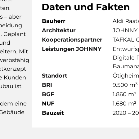
Daten und Fakten
ten.
s – aber
Bauherr
Aldi Rast
rmeidung
Architektur
JOHNNY a
. Geplant
Kooperationspartner
TAFKAL
 und
Leistungen JOHNNY
Entwurfs
itern. Mit
Digitale 
werbsfähig
Baumana
ktkonzept
Standort
Ötighei
ie Kunden
BRI
9.500 m³
bau ist.
BGF
1.860 m²
indem eine
NUF
1.680 m²
 Gebäude
Bauzeit
2020 – 20
ntsteht ein