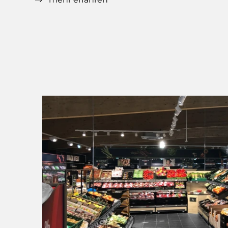
sich über den Tag stetig veränderndes Spie
Glanz und Schatten. Ein für ALDI in Deuts
einzigartiges Fassadenkonzept.
Im Inneren wird das bestehende, frei spa
Holztragwerk erhalten. Ebenso wie die g
Dachfläche, um die hocheffiziente Solaran
beibehalten zu können. Die Organisation de
an sich, entspricht der zeitgemäßen Mod
des Unternehmens, was aber fortschrittlic
dem neusten Standard, mit weitläufigen 
und der neuen Brotbackstation ausgeführt
Außenanlagen werden im Zuge der Umba
organisiert und gestaltet.
Die Erschließung für direkte Anwohner wu
Ecke der Hänlerstraße verlegt, um die Aldi 