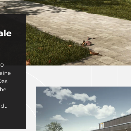
ale
20
eine
Das
ähe
dt.