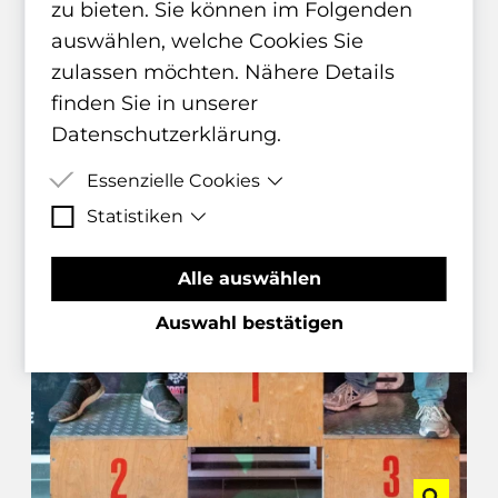
zu bieten. Sie können im Folgenden
auswählen, welche Cookies Sie
zulassen möchten. Nähere Details
finden Sie in unserer
Datenschutzerklärung
.
Essenzielle Cookies
Statistiken
Essenzielle Cookies sind Cookies,
welche für die ordnungsgemäße
Matomo Statistik-Cookies helfen
Alle auswählen
Funktion der Website benötigt
uns zu verstehen, wie Besucher mit
werden.
der Webseite interagiert, indem
Auswahl bestätigen
Informationen anonym gesammelt
und gemeldet werden.