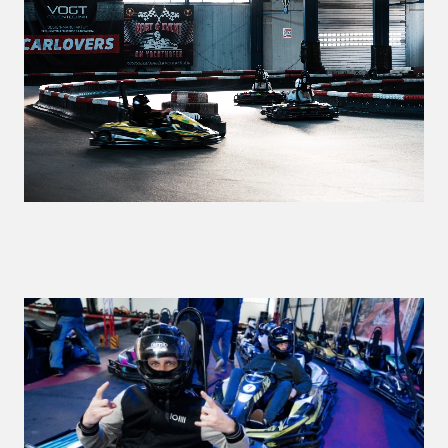
Vertrauen, Humor – und die Fähigkeit, auch
jenseits von Projekten als Team zu
funktionieren.
2025 war intensiv, fordernd und in vielerlei
Hinsicht legendär. Wir sind stolz auf das,
was wir gemeinsam erreicht haben, und
dankbar für alle, die diesen Weg mit uns
gegangen sind.
Unser Büro ist bis einschließlich
19.12.2025
besetzt.
Ab dem
07.01.2026
sind wir wieder in alter
Frische für Sie da.
In dringenden Fällen erreichen Sie uns
jederzeit unter
hallo@johnny-architecture.de
– das