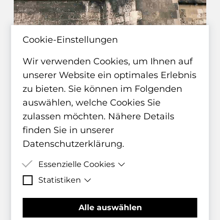
Cookie-Einstellungen
Wir verwenden Cookies, um Ihnen auf
unserer Website ein optimales Erlebnis
zu bieten. Sie können im Folgenden
auswählen, welche Cookies Sie
zulassen möchten. Nähere Details
finden Sie in unserer
Datenschutzerklärung
.
Essenzielle Cookies
Statistiken
Essenzielle Cookies sind Cookies,
welche für die ordnungsgemäße
Matomo Statistik-Cookies helfen
Alle auswählen
Funktion der Website benötigt
uns zu verstehen, wie Besucher mit