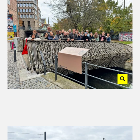
Diese unkonventionelle
Brückenkonstruktion aus nachwachsenden
Rohstoffen steht nicht nur architektonisch
für Neues, sondern vor allem für den
Umgang mit Materialien in einer zirkulären
Bauweise – ein Thema, das auch bei uns in
vielen Projekten eine zentrale Rolle spielt.
Kulinarisch klang der Tag in der Markthalle
„Die Halle“ aus, wo wir zwischen vier Food-
Ständen die Wahl hatten – oder uns einfach
nicht entscheiden konnten. Und als wäre
das noch nicht bewegend genug gewesen,
sorgte die Deutsche Bahn, wie auch schon
bei der Anreise, auf der Rückreise für ein
sportliches Finale: Verspätungen, spontane