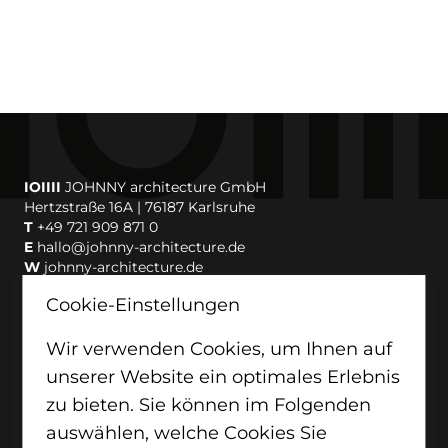
IOIIII
JOHNNY architecture GmbH
Hertzstraße 16A | 76187 Karlsruhe
T
+49 721 909 871 0
E
hallo@johnny-architecture.de
W
johnny-architecture.de
Cookie-Einstellungen
IOIIII
JOHNNY münchen | Thalkirchner Straße 2 | 80337
München
Wir verwenden Cookies, um Ihnen auf
IOIIII
JOHNNY köln | Hohenstaufenring 16 – 18 | 50674
unserer Website ein optimales Erlebnis
Köln
zu bieten. Sie können im Folgenden
auswählen, welche Cookies Sie
Bleiben Sie mit uns in Kontakt: