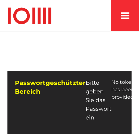
Passwortgeschützter
No token
Bitte
has been
Bereich
geben
provided.
Sie das
Passwort
ein.