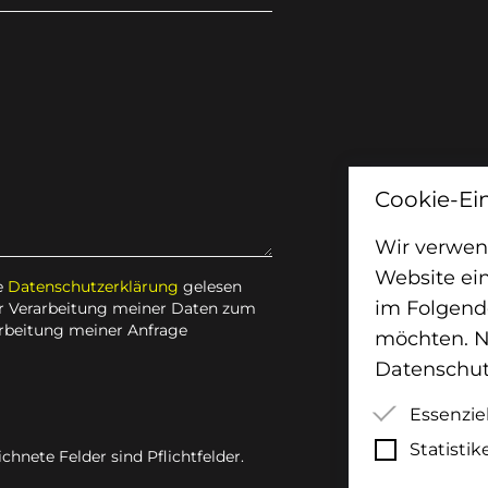
Cookie-Ei
Wir verwen
Website ein
e
Datenschutzerklärung
gelesen
im Folgend
er Verarbeitung meiner Daten zum
rbeitung meiner Anfrage
möchten. Nä
Datenschut
Essenzie
Statistik
Essenzie
chnete Felder sind Pflichtfelder.
ordnung