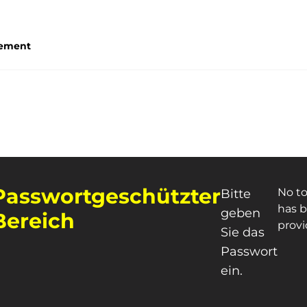
gement
Passwortgeschützter
No t
Bitte
has 
geben
Bereich
provi
Sie das
Passwort
ein.