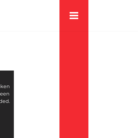
oken
been
ded.