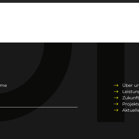
hme
Über u
Leistu
Zukunf
Projekt
Aktuell