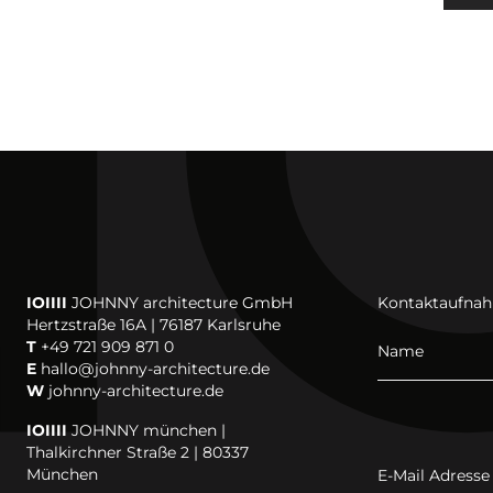
IOIIII
JOHNNY architecture GmbH
Kontaktaufna
Hertzstraße 16A | 76187 Karlsruhe
T
+49 721 909 871 0
Name
E
hallo@johnny-architecture.de
W
johnny-architecture.de
IOIIII
JOHNNY münchen |
Thalkirchner Straße 2 | 80337
München
E-Mail Adresse